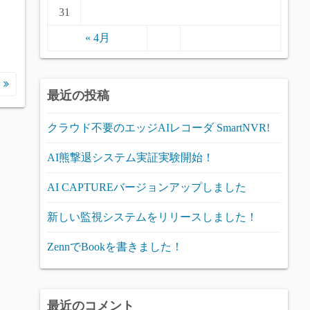
31
、
« 4月
む
最近の投稿
クラウド不要のエッジAIレコーダ SmartNVR!
AI熊撃退システム実証実験開始！
AI CAPTUREバージョンアップしました
新しい監視システムをリリースしました！
ZennでBookを書きました！
最近のコメント