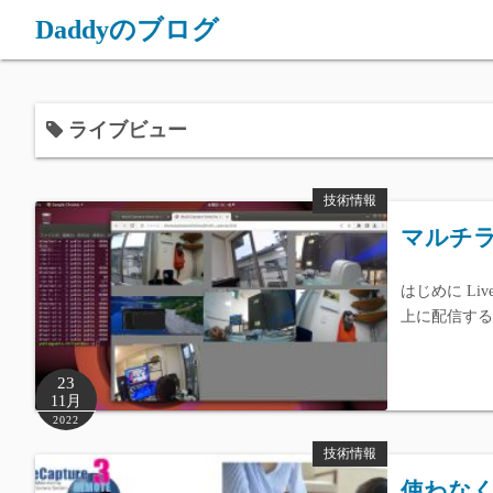
Daddyのブログ
ライブビュー
技術情報
マルチ
はじめに Liv
上に配信する
23
11月
2022
技術情報
使わな